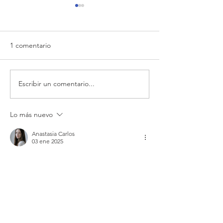
1 comentario
Balance de chequeras
Escribir un comentario...
Análisis del prim
cuatrimestre
Lo más nuevo
Anastasia Carlos
03 ene 2025
Celuapuestas: 
Sitio Web
Celuapuestas Casino se está convirtiendo 
rápidamente en un centro para los 