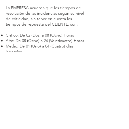
La EMPRESA acuerda que los tiempos de
resolución de las incidencias según su nivel
de criticidad, sin tener en cuenta los
tiempos de repuesta del CLIENTE, son:
Critico: De 02 (Dos) a 08 (Ocho) Horas
Alto: De 08 (Ocho) a 24 (Veinticuatro) Horas
Medio: De 01 (Uno) a 04 (Cuatro) días
laborales
Bajo: De 04 (Cuatro) a 08 (Ocho) días
laborales
También existen tiempos acordados entre
EMPRESA y el CLIENTE para desarrollos,
resoluciones, etc. más complejas.